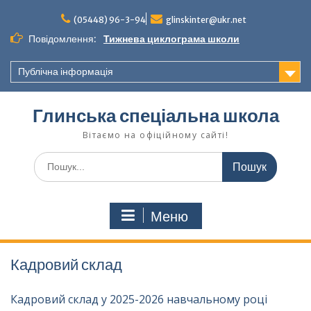
Перейти
до
(05448) 96-3-94
glinskinter@ukr.net
вмісту
Повідомлення:
Тижнева циклограма школи
Публічна інформація
Глинська спеціальна школа
Вітаємо на офіційному сайті!
Шукати:
Меню
Кадровий склад
Кадровий склад у 2025-2026 навчальному році