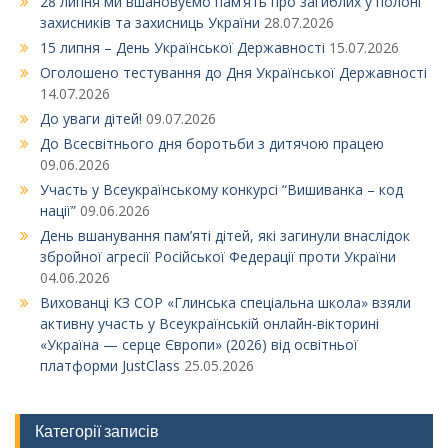
28 липня ми вшановуємо пам’ять про загиблих у полоні
захисників та захисниць України
28.07.2026
15 липня – День Української Державності
15.07.2026
Оголошено тестування до Дня Української Державності
14.07.2026
До уваги дітей!
09.07.2026
До Всесвітнього дня боротьби з дитячою працею
09.06.2026
Участь у Всеукраїнському конкурсі “Вишиванка – код
нації”
09.06.2026
День вшанування пам’яті дітей, які загинули внаслідок
збройної агресії Російської Федерації проти України
04.06.2026
Вихованці КЗ СОР «Глинська спеціальна школа» взяли
активну участь у Всеукраїнській онлайн-вікторині
«Україна — серце Європи» (2026) від освітньої
платформи JustClass
25.05.2026
Категорії записів