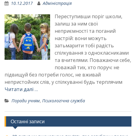
10.12.2017
Адміністрація
Переступивши поріг школи,
залиш за ним свої
неприємності та поганий
настрій: вони можуть
затьмарити тобі радість
спілкування з однокласниками
та вчителями. Поважаючи себе,
поважай тих, хто поруч: не
підвищуй без потреби голос, не вживай
непристойних слів, у спілкуванні будь терплячим
Читати далі …
Поради учням
,
Психологічна служба
Останні записи