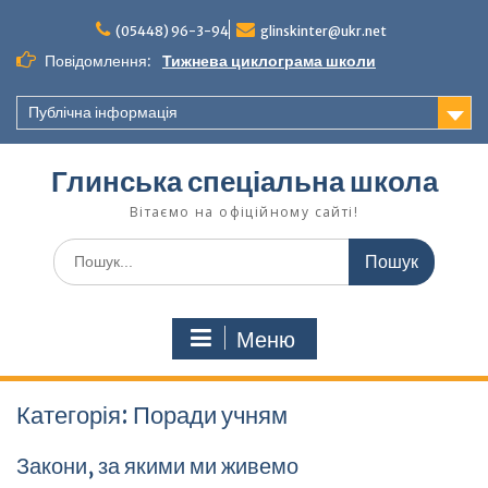
Перейти
до
(05448) 96-3-94
glinskinter@ukr.net
вмісту
Повідомлення:
Тижнева циклограма школи
Публічна інформація
Глинська спеціальна школа
Вітаємо на офіційному сайті!
Шукати:
Меню
Категорія:
Поради учням
Закони, за якими ми живемо