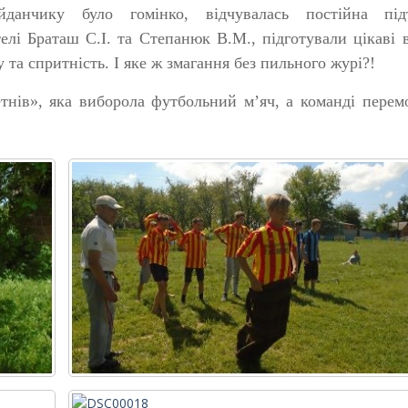
данчику було гомінко, відчувалась постійна під
телі Браташ С.І. та Степанюк В.М., підготували цікаві 
 та спритність. І яке ж змагання без пильного журі?!
тнів», яка виборола футбольний м’яч, а команді пере