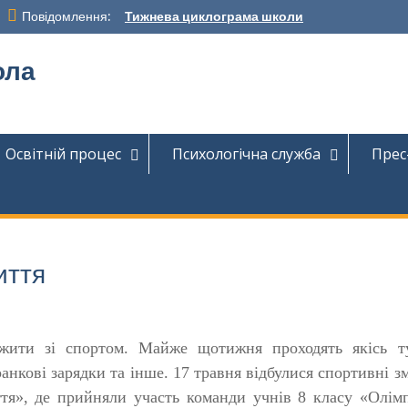
Повідомлення:
Тижнева циклограма школи
ола
Освітній процес
Психологічна служба
Прес
иття
ити зі спортом. Майже щотижня проходять якісь ту
ранкові зарядки та інше. 17 травня відбулися спортивні з
тя», де прийняли участь команди учнів 8 класу «Олім