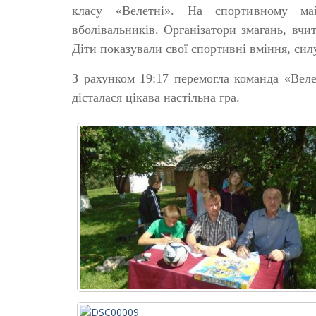
класу «Велетні». На спортивному май
вболівальників. Організатори змагань, вчи
Діти показували свої спортивні вміння, силу
З рахунком 19:17 перемогла команда «Веле
дісталася цікава настільна гра.