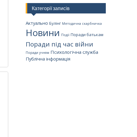
Категорії записів
Актуально
Булінг
Методична скарбничка
Новини
Поради батькам
Події
Поради під час війни
Психологічна служба
Поради учням
Публічна інформація