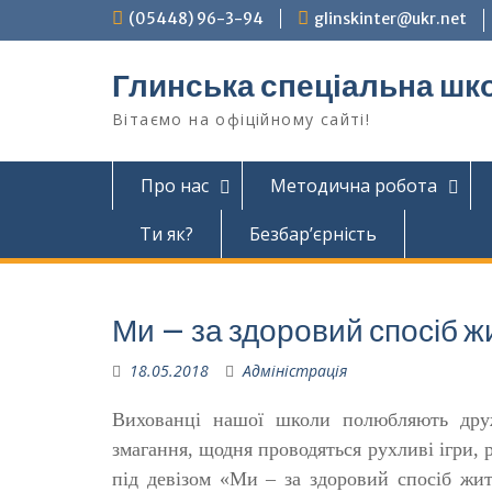
Перейти
(05448) 96-3-94
glinskinter@ukr.net
до
вмісту
Глинська спеціальна шк
Вітаємо на офіційному сайті!
Про нас
Методична робота
Ти як?
Безбар’єрність
Ми – за здоровий спосіб ж
18.05.2018
Адміністрація
Вихованці нашої школи полюбляють друж
змагання, щодня проводяться рухливі ігри, 
під девізом «Ми – за здоровий спосіб жит