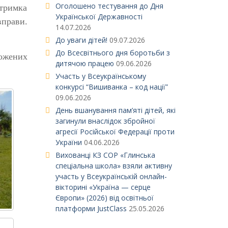
Оголошено тестування до Дня
тримка
Української Державності
вправи.
14.07.2026
До уваги дітей!
09.07.2026
До Всесвітнього дня боротьби з
можених
дитячою працею
09.06.2026
Участь у Всеукраїнському
конкурсі “Вишиванка – код нації”
09.06.2026
День вшанування пам’яті дітей, які
загинули внаслідок збройної
агресії Російської Федерації проти
України
04.06.2026
Вихованці КЗ СОР «Глинська
спеціальна школа» взяли активну
участь у Всеукраїнській онлайн-
вікторині «Україна — серце
Європи» (2026) від освітньої
платформи JustClass
25.05.2026