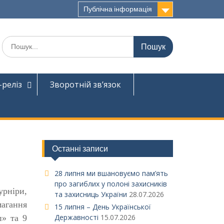
Публічна інформація
Шукати:
-реліз
Зворотній зв’язок
Останні записи
28 липня ми вшановуємо пам’ять
про загиблих у полоні захисників
рніри,
та захисниць України
28.07.2026
магання
15 липня – День Української
Державності
15.07.2026
п» та 9