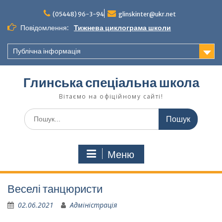
Перейти
до
(05448) 96-3-94
glinskinter@ukr.net
вмісту
Повідомлення:
Тижнева циклограма школи
Публічна інформація
Глинська спеціальна школа
Вітаємо на офіційному сайті!
Шукати:
Меню
Веселі танцюристи
02.06.2021
Адміністрація