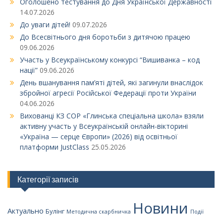
Оголошено тестування до Дня Української Державності
14.07.2026
До уваги дітей!
09.07.2026
До Всесвітнього дня боротьби з дитячою працею
09.06.2026
Участь у Всеукраїнському конкурсі “Вишиванка – код
нації”
09.06.2026
День вшанування пам’яті дітей, які загинули внаслідок
збройної агресії Російської Федерації проти України
04.06.2026
Вихованці КЗ СОР «Глинська спеціальна школа» взяли
активну участь у Всеукраїнській онлайн-вікторині
«Україна — серце Європи» (2026) від освітньої
платформи JustClass
25.05.2026
Категорії записів
Новини
Актуально
Булінг
Методична скарбничка
Події